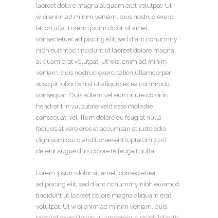
laoreet dolore magna aliquam erat volutpat. Ut
wisi enim ad minim veniam, quis nostrud exerci
tation ulla. Lorem ipsum dolor sit amet,
consectetuer adipiscing elit, sed diam nonummy
nibh euismod tincidunt ut laoreet dolore magna
aliquam erat volutpat. Ut wisi enim ad minim
veniam, quis nostrud exerci tation ullamcorper
suscipit lobortis nisl ut aliquip ex ea commodo
consequat. Duis autem vel eum iriure dolor in
hendrerit in vulputate velit esse molestie
consequat, vel illum dolore eu feugiat nulla
facilisis at vero eros et accumsan et iusto odio
dignissim qui blandit praesent luptatum zzril
delenit augue duis dolore te feugait nulla
Lorem ipsum dolor sit amet, consectetuer
adipiscing elit, sed diam nonummy nibh euismod
tincidunt ut laoreet dolore magna aliquam erat
volutpat. Ut wisi enim ad minim veniam, quis
nostrud exerci tation ullamcorper suscipit lobortis