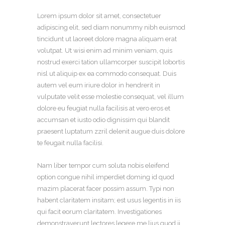
Lorem ipsum dolor sit amet, consectetuer
adipiscing elit, sed diam nonummy nibh euismod
tincidunt ut laoreet dolore magna aliquam erat
volutpat. Ut wisi enim ad minim veniam, quis
nostrud exerci tation ullamcorper suscipit lobortis
nisl ut aliquip ex ea commodo consequat. Duis
autem vel eum iriure dolor in hendrerit in
vulputate velit esse molestie consequat, vel illum
dolore eu feugiat nulla facilisis at vero eros et
accumsan et iusto odio dignissim qui blandit
praesent luptatum zzril delenit augue duis dolore
te feugait nulla facilisi.
Nam liber tempor cum soluta nobis eleifend
option congue nihil imperdiet doming id quod
mazim placerat facer possim assum. Typi non
habent claritatem insitam; est usus legentis in iis
qui facit eorum claritatem. Investigationes
demonstraverunt lectores legere me lius quod ii