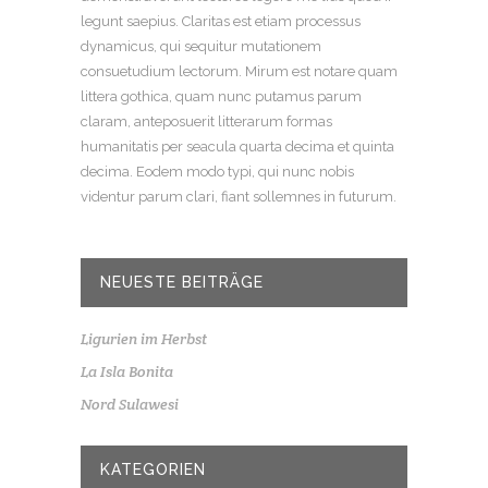
legunt saepius. Claritas est etiam processus
dynamicus, qui sequitur mutationem
consuetudium lectorum. Mirum est notare quam
littera gothica, quam nunc putamus parum
claram, anteposuerit litterarum formas
humanitatis per seacula quarta decima et quinta
decima. Eodem modo typi, qui nunc nobis
videntur parum clari, fiant sollemnes in futurum.
NEUESTE BEITRÄGE
Ligurien im Herbst
La Isla Bonita
Nord Sulawesi
KATEGORIEN