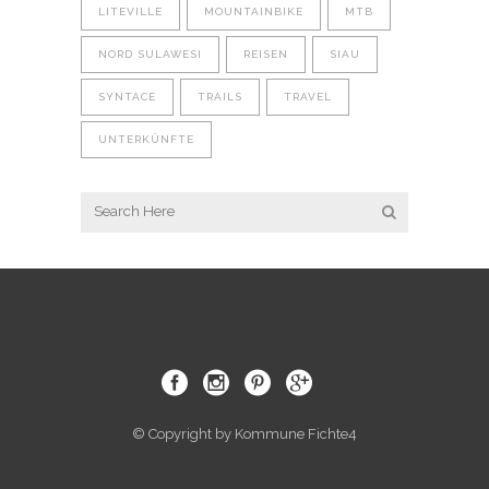
LITEVILLE
MOUNTAINBIKE
MTB
NORD SULAWESI
REISEN
SIAU
SYNTACE
TRAILS
TRAVEL
UNTERKÜNFTE
© Copyright by Kommune Fichte4