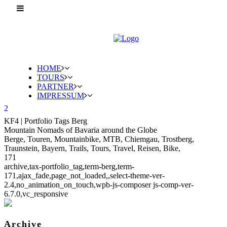
HOME
TOURS
PARTNER
IMPRESSUM
KF4 | Portfolio Tags Berg
Mountain Nomads of Bavaria around the Globe
Berge, Touren, Mountainbike, MTB, Chiemgau, Trostberg,
Traunstein, Bayern, Trails, Tours, Travel, Reisen, Bike,
171
archive,tax-portfolio_tag,term-berg,term-
171,ajax_fade,page_not_loaded,,select-theme-ver-
2.4,no_animation_on_touch,wpb-js-composer js-comp-ver-
6.7.0,vc_responsive
Archive